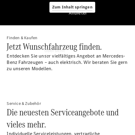
Zum Inhalt springen
Anbieter
Finden & Kaufen
Anbieter
Jetzt Wunschfahrzeug finden.
Übersicht
Entdecken Sie unser vielfältiges Angebot an Mercedes-
Benz Fahrzeugen – auch elektrisch. Wir beraten Sie gern
zu unseren Modellen.
Startseite
Service & Zubehör
Ansprechpartner
Die neuesten Serviceangebote und
finden
Beratung
vieles mehr.
vereinbaren
Servicetermin
Individuelle Serviceleistungen, vertragliche