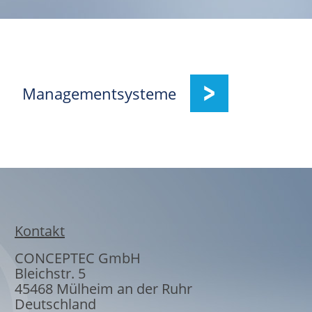
Managementsysteme
Kontakt
CONCEPTEC GmbH
Bleichstr. 5
45468
Mülheim an der Ruhr
Deutschland