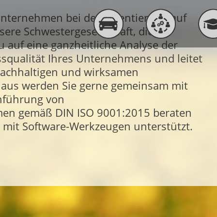
Unternehmen bei der Orientierung auf
ere Schwestergesellschaft, die
auf eine ganzheitliche Analyse der
ssqualität Ihres Unternehmens und leitet
achhaltigen und wirksamen
naus werden Sie gerne gemeinsam mit
nführung von
en gemäß DIN ISO 9001:2015 beraten
l mit Software-Werkzeugen unterstützt.