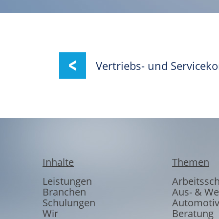
Vertriebs- und Servicek
Inhalte
Themen
Leistungen
Arbeitssc
Branchen
Aus- & We
Schulungen
Automoti
Wir
Beratung