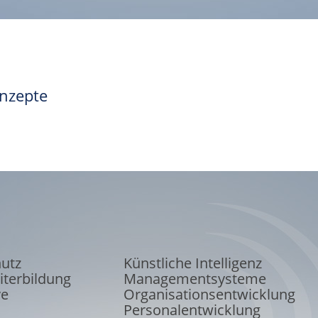
onzepte
hutz
Künstliche Intelligenz
iterbildung
Managementsysteme
ve
Organisations
entwicklung
Personalentwicklung