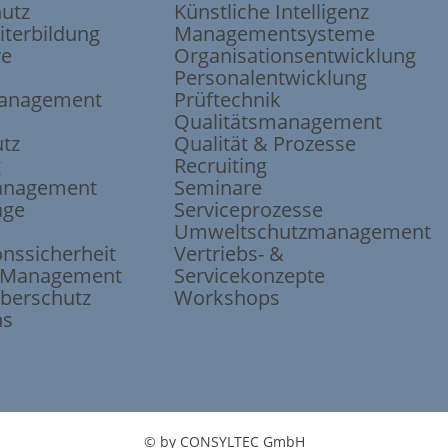
hutz
Künstliche Intelligenz
iterbildung
Managementsysteme
ve
Organisations
entwicklung
Personalentwicklung
anagement
Prüftechnik
Qualitätsmanagement
tz
Qualität & Prozesse
g
Recruiting
anagement
Seminare
äge
Serviceprozesse
Umweltschutz
management
ons
sicherheit
Vertriebs- &
e-Management
Servicekonzepte
berschutz
Workshops
ns
© by CONSYLTEC GmbH