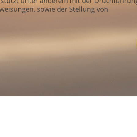
tützt unter anderem mit der Druchführun
weisungen, sowie der Stellung von