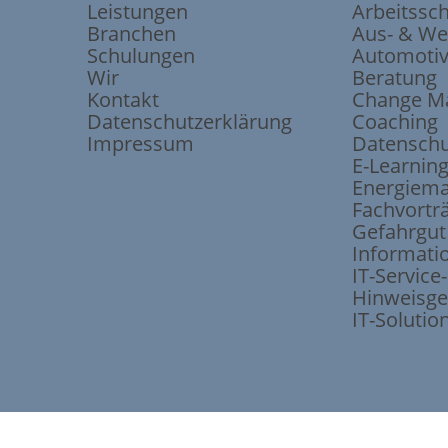
Leistungen
Arbeitssc
Branchen
Aus- & We
Schulungen
Automoti
Wir
Beratung
Kontakt
Change M
Datenschutzerklärung
Coaching
Impressum
Datenschu
E-Learnin
Energiem
Fachvortr
Gefahrgut
Informati
IT-Servic
Hinweisge
IT-Solutio