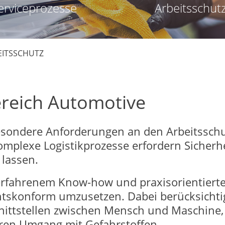
erviceprozesse
Arbeitsschut
ITSSCHUTZ
ereich Automotive
esondere Anforderungen an den Arbeitsschut
mplexe Logistikprozesse erfordern Sicherhe
 lassen.
erfahrenem Know-how und praxisorientierte
tskonform umzusetzen. Dabei berücksichtig
nittstellen zwischen Mensch und Maschine,
eren Umgang mit Gefahrstoffen.