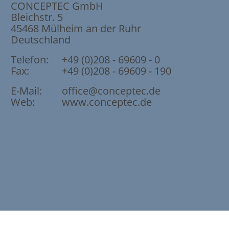
CONCEPTEC GmbH
Bleichstr. 5
45468
Mülheim an der Ruhr
Deutschland
Telefon:
+49 (0)208 - 69609 - 0
Fax:
+49 (0)208 - 69609 - 190
E-Mail:
office@conceptec.de
Web:
www.conceptec.de