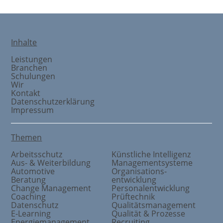
Inhalte
Leistungen
Branchen
Schulungen
Wir
Kontakt
Datenschutzerklärung
Impressum
Themen
Arbeitsschutz
Künstliche Intelligenz
Aus- & Weiterbildung
Managementsysteme
Automotive
Organisations
-
Beratung
entwicklung
Change Management
Personalentwicklung
Coaching
Prüftechnik
Datenschutz
Qualitätsmanagement
E-Learning
Qualität & Prozesse
Energiemanagement
Recruiting