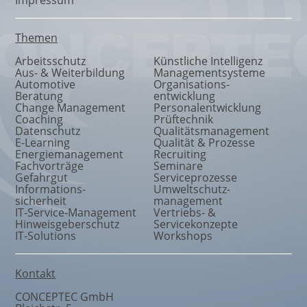
Themen
Arbeitsschutz
Künstliche Intelligenz
Aus- & Weiterbildung
Managementsysteme
Automotive
Organisations
-
Beratung
entwicklung
Change Management
Personalentwicklung
Coaching
Prüftechnik
Datenschutz
Qualitätsmanagement
E-Learning
Qualität & Prozesse
Energiemanagement
Recruiting
Fachvorträge
Seminare
Gefahrgut
Serviceprozesse
Informations
-
Umweltschutz
-
sicherheit
management
IT-Service-Management
Vertriebs- &
Hinweisgeberschutz
Servicekonzepte
IT-Solutions
Workshops
Kontakt
CONCEPTEC GmbH