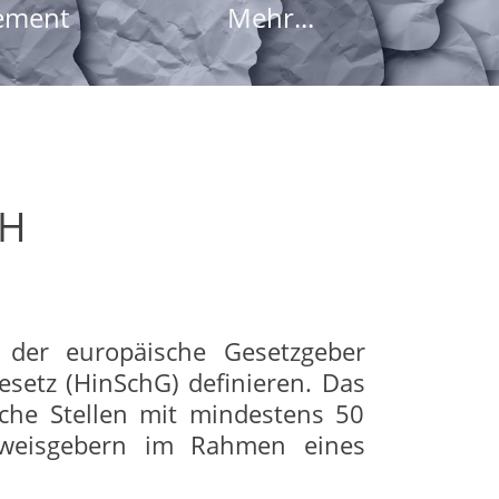
ement
Mehr...
bH
t der europäische Gesetzgeber
setz (HinSchG) definieren. Das
iche Stellen mit mindestens 50
inweisgebern im Rahmen eines