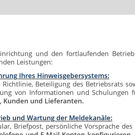
nrichtung und den fortlaufenden Betrieb 
genden Leistungen:
ührung Ihres Hinweisgebersystems:
n Richtlinie, Beteiligung des Betriebsrats s
llung von Informationen und Schulungen f
, Kunden und Lieferanten.
trieb und Wartung der Meldekanäle:
ular, Briefpost, persönliche Vorsprache de
elefone und E-Mail-Konten konfigurieren