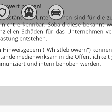
Mehrwert nutzen!
 Missstände in Unternehmen sind für die z
 nicht erkennbar. Sobald diese bekannt wer
nziellen Schäden für das Unternehmen ve
lastung entstehen.
n Hinweisgebern („Whistleblowern“) können 
tände medienwirksam in die Öffentlichkeit
mmuniziert und intern behoben werden.