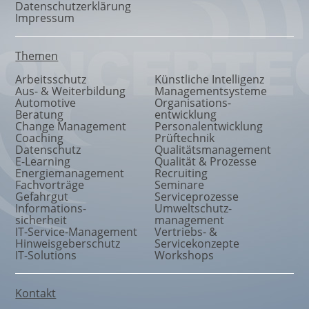
Datenschutzerklärung
Impressum
Themen
Arbeitsschutz
Künstliche Intelligenz
Aus- & Weiterbildung
Managementsysteme
Automotive
Organisations
-
Beratung
entwicklung
Change Management
Personalentwicklung
Coaching
Prüftechnik
Datenschutz
Qualitätsmanagement
E-Learning
Qualität & Prozesse
Energiemanagement
Recruiting
Fachvorträge
Seminare
Gefahrgut
Serviceprozesse
Informations
-
Umweltschutz
-
sicherheit
management
IT-Service-Management
Vertriebs- &
Hinweisgeberschutz
Servicekonzepte
IT-Solutions
Workshops
Kontakt