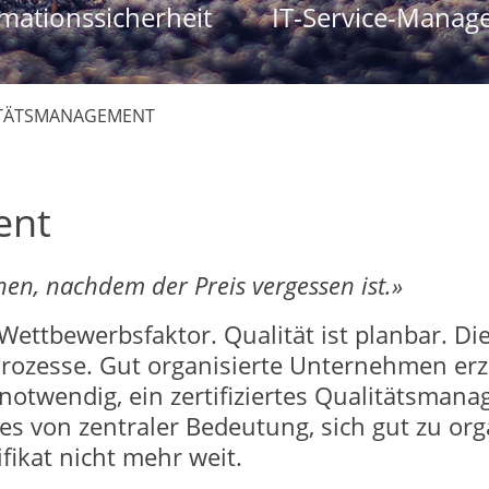
mationssicherheit
IT-Service-Manag
TÄTSMANAGEMENT
ent
hen, nachdem der Preis vergessen ist.»
Wettbewerbsfaktor. Qualität ist planbar. Die
Prozesse. Gut organisierte Unternehmen erzi
t notwendig, ein zertifiziertes Qualitätsma
t es von zentraler Bedeutung, sich gut zu or
ikat nicht mehr weit.