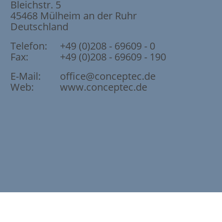
Bleichstr. 5
45468
Mülheim an der Ruhr
Deutschland
Telefon:
+49 (0)208 - 69609 - 0
Fax:
+49 (0)208 - 69609 - 190
E-Mail:
office@conceptec.de
Web:
www.conceptec.de