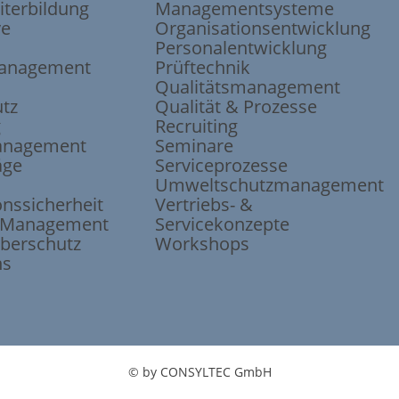
iterbildung
Managementsysteme
ve
Organisations
entwicklung
Personalentwicklung
anagement
Prüftechnik
Qualitätsmanagement
tz
Qualität & Prozesse
g
Recruiting
anagement
Seminare
äge
Serviceprozesse
Umweltschutz
management
ons
sicherheit
Vertriebs- &
e-Management
Servicekonzepte
berschutz
Workshops
ns
© by CONSYLTEC GmbH