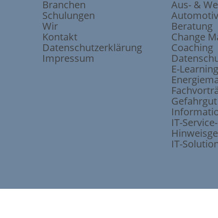
Branchen
Aus- & We
Schulungen
Automoti
Wir
Beratung
Kontakt
Change M
Datenschutzerklärung
Coaching
Impressum
Datenschu
E-Learnin
Energiem
Fachvortr
Gefahrgut
Informati
IT-Servic
Hinweisge
IT-Solutio