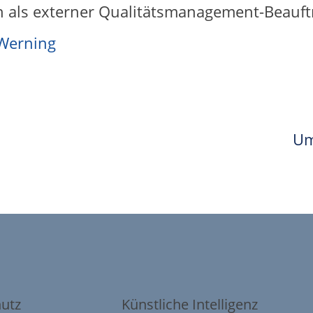
h als externer Qualitätsmanagement-Beauft
Werning
Um
hutz
Künstliche Intelligenz