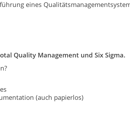
Einführung eines Qualitätsmanagementsyste
Total Quality Management und Six Sigma.
en?
tes
umentation (auch papierlos)