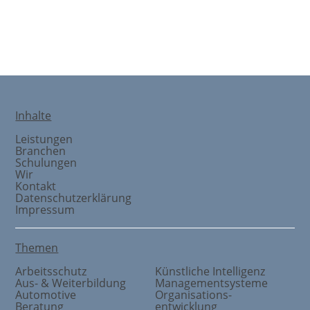
Kontakt
Inhalte
Leistungen
Branchen
Schulungen
Wir
Kontakt
Datenschutzerklärung
Impressum
Themen
Arbeitsschutz
Künstliche Intelligenz
Aus- & Weiterbildung
Managementsysteme
Automotive
Organisations
-
Beratung
entwicklung