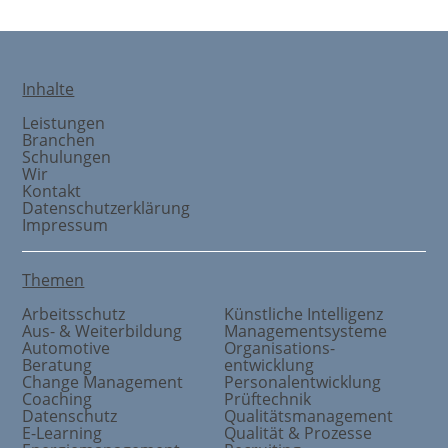
Inhalte
Leistungen
Branchen
Schulungen
Wir
Kontakt
Datenschutzerklärung
Impressum
Themen
Arbeitsschutz
Künstliche Intelligenz
Aus- & Weiterbildung
Managementsysteme
Automotive
Organisations
-
Beratung
entwicklung
Change Management
Personalentwicklung
Coaching
Prüftechnik
Datenschutz
Qualitätsmanagement
E-Learning
Qualität & Prozesse