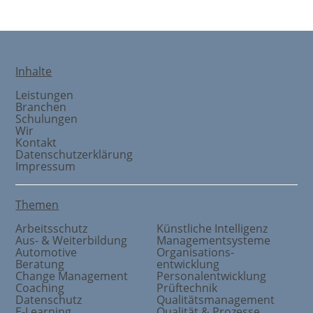
Inhalte
Leistungen
Branchen
Schulungen
Wir
Kontakt
Datenschutzerklärung
Impressum
Themen
Arbeitsschutz
Künstliche Intelligenz
Aus- & Weiterbildung
Managementsysteme
Automotive
Organisations
-
Beratung
entwicklung
Change Management
Personalentwicklung
Coaching
Prüftechnik
Datenschutz
Qualitätsmanagement
E-Learning
Qualität & Prozesse