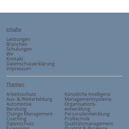
Inhalte
Leistungen
Branchen
Schulungen
Wir
Kontakt
Datenschutzerklärung
Impressum
Themen
Arbeitsschutz
Künstliche Intelligenz
Aus- & Weiterbildung
Managementsysteme
Automotive
Organisations
-
Beratung
entwicklung
Change Management
Personalentwicklung
Coaching
Prüftechnik
Datenschutz
Qualitätsmanagement
E-Learning
Qualität & Prozesse