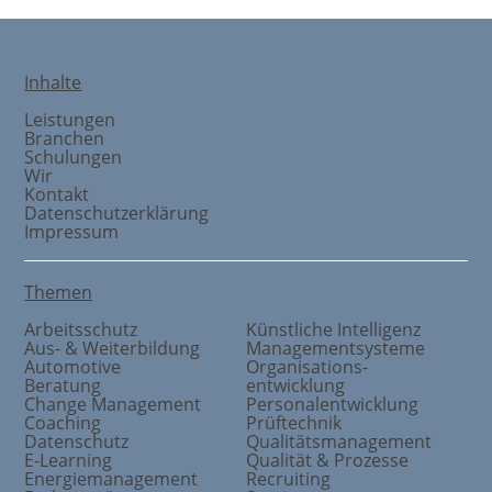
Inhalte
Leistungen
Branchen
Schulungen
Wir
Kontakt
Datenschutzerklärung
Impressum
Themen
Arbeitsschutz
Künstliche Intelligenz
Aus- & Weiterbildung
Managementsysteme
Automotive
Organisations
-
Beratung
entwicklung
Change Management
Personalentwicklung
Coaching
Prüftechnik
Datenschutz
Qualitätsmanagement
E-Learning
Qualität & Prozesse
Energiemanagement
Recruiting