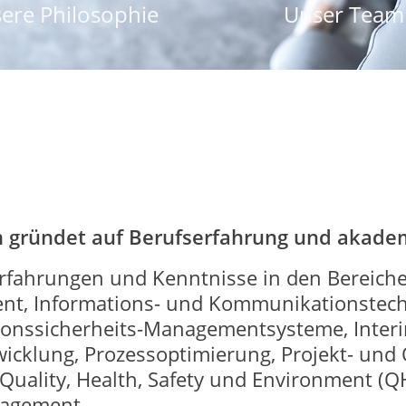
ere Philosophie
Unser Team
am gründet auf Berufserfahrung und akade
Erfahrungen und Kenntnisse in den Bereiche
t, Informations- und Kommunikationstechno
onssicherheits-Managementsysteme, Inter
wicklung, Prozessoptimierung, Projekt- un
uality, Health, Safety und Environment (Q
agement.