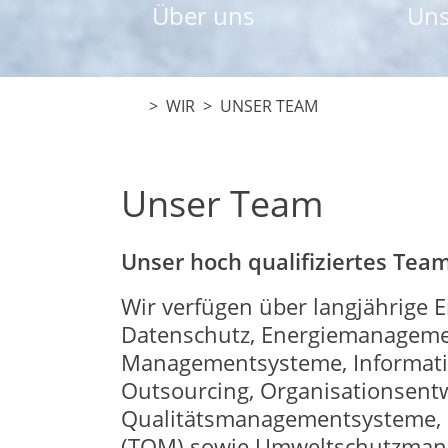
Über uns
Uns
> WIR > UNSER TEAM
Unser Team
Unser hoch qualifiziertes Te
Wir verfügen über langjährige 
Datenschutz, Energiemanagemen
Managementsysteme, Informati
Outsourcing, Organisationsent
Qualitätsmanagementsysteme, Q
(TQM) sowie Umweltschutzman