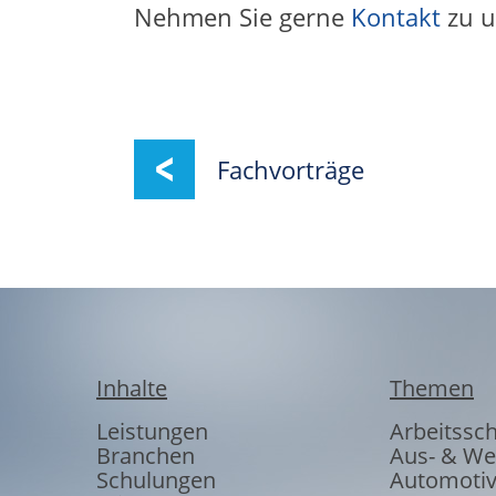
Nehmen Sie gerne
Kontakt
zu u
Fachvorträge
Inhalte
Themen
Leistungen
Arbeitssc
Branchen
Aus- & We
Schulungen
Automoti