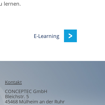
u lernen.
E-Learning
Kontakt
CONCEPTEC GmbH
Bleichstr. 5
45468
Mülheim an der Ruhr