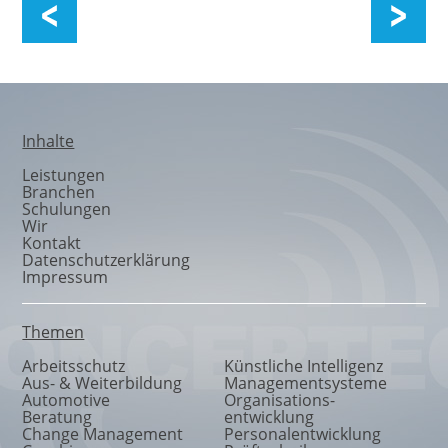
E-Learning
Inhalte
Leistungen
Branchen
Schulungen
Wir
Kontakt
Datenschutzerklärung
Impressum
Themen
Arbeitsschutz
Künstliche Intelligenz
Aus- & Weiterbildung
Managementsysteme
Automotive
Organisations
-
Beratung
entwicklung
Change Management
Personalentwicklung