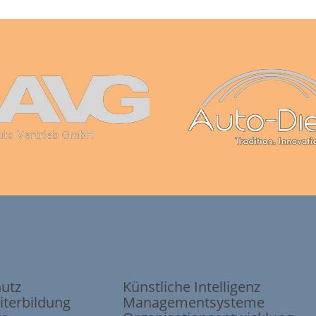
hutz
Künstliche Intelligenz
iterbildung
Managementsysteme